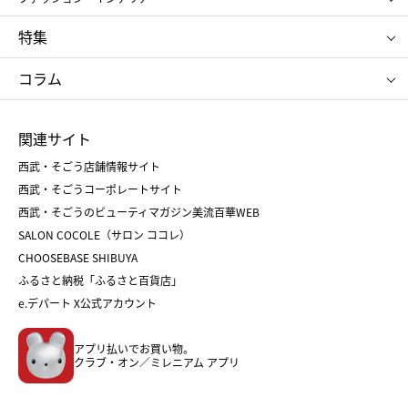
NARS
エスト
ゴディバ
新宿高野
ポロ ラルフ ローレン
ザ ノース フェイス
特集
RMK
SUQQU
たねや
とらや
タケオ キクチ
ママ＆キッズ
クリニーク
SK-Ⅱ
お中元
お歳暮
ねんりん家
シュガーバターの木
コラム
シュタイフ
バカラ
ひな人形
五月人形
お中元
お歳暮
ランドセル
母の日
関連サイト
菓子折り
手土産
父の日
クリスマス
和菓子
お取り寄せ
西武・そごう店舗情報サイト
クリスマスケーキ
おせち
西武・そごうコーポレートサイト
人気のギフト
福袋
福袋
バレンタイン
西武・そごうのビューティマガジン美流百華WEB
バレンタイン
ホワイトデー
ホワイトデー
SALON COCOLE（サロン ココレ）
おせち
母の日
CHOOSEBASE SHIBUYA
父の日
コスメ
ふるさと納税「ふるさと百貨店」
フード
レディースファッション
e.デパート X公式アカウント
メンズファッション＆スポーツ
キッズ・ベビー
アプリ払いでお買い物。
ホーム・キッチン＆アート
クラブ・オン／ミレニアム アプリ