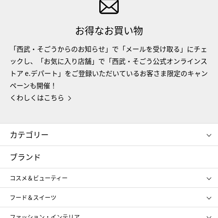
お得なお買い物
「西武・そごうからのお知らせ」で「メールを受け取る」にチェ
ックし、「お気に入り店舗」で「西武・そごう公式オンラインス
トア e.デパート」をご登録いただいているお客さま限定のキャン
ペーンも開催！
くわしくはこちら
カテゴリー
コスメ＆ビューティー
フード＆スイーツ
ブランド
ギフト
レディース
コスメ＆ビューティー
メンズ
キッズ・ベビー
SHISEIDO
クレ・ド・ポー ボーテ
スポーツ・アウトドア
ホーム・キッチン＆アート
フード＆スイーツ
ポール&ジョー ボーテ
ジルスチュアート
お中元
お歳暮
アンリ・シャルパンティエ
ガトー・ド・ボワイヤージュ
ファッション・インテリア