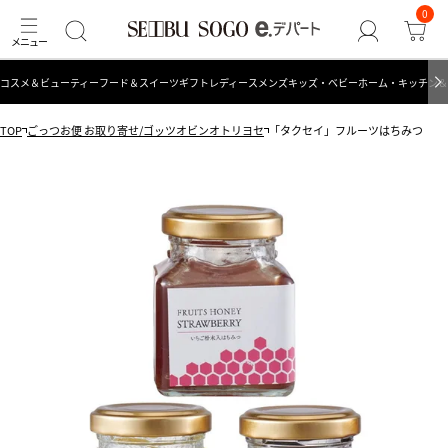
0
コスメ＆ビューティー
フード＆スイーツ
ギフト
レディース
メンズ
キッズ・ベビー
ホーム・キッチン＆
TOP
ごっつお便 お取り寄せ/ゴッツオビンオトリヨセ
「タクセイ」フルーツはちみつ