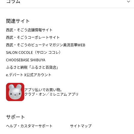
コラム
シュタイフ
バカラ
ひな人形
五月人形
お中元
お歳暮
ランドセル
母の日
関連サイト
菓子折り
手土産
父の日
クリスマス
和菓子
お取り寄せ
西武・そごう店舗情報サイト
クリスマスケーキ
おせち
西武・そごうコーポレートサイト
人気のギフト
福袋
福袋
バレンタイン
西武・そごうのビューティマガジン美流百華WEB
バレンタイン
ホワイトデー
ホワイトデー
SALON COCOLE（サロン ココレ）
おせち
母の日
CHOOSEBASE SHIBUYA
父の日
コスメ
ふるさと納税「ふるさと百貨店」
フード
レディースファッション
e.デパート X公式アカウント
メンズファッション＆スポーツ
キッズ・ベビー
アプリ払いでお買い物。
ホーム・キッチン＆アート
クラブ・オン／ミレニアム アプリ
サポート
ヘルプ・カスタマーサポート
サイトマップ