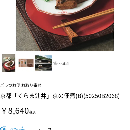
ごっつお便 お取り寄せ
京都「くらま辻井」京の佃煮(B)(50250B2068)
￥8,640
税込
7