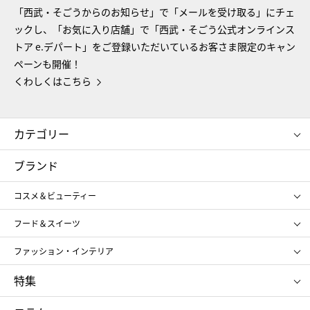
「西武・そごうからのお知らせ」で「メールを受け取る」にチェ
ックし、「お気に入り店舗」で「西武・そごう公式オンラインス
トア e.デパート」をご登録いただいているお客さま限定のキャン
ペーンも開催！
くわしくはこちら
カテゴリー
コスメ＆ビューティー
フード＆スイーツ
ブランド
ギフト
レディース
コスメ＆ビューティー
メンズ
キッズ・ベビー
SHISEIDO
クレ・ド・ポー ボーテ
スポーツ・アウトドア
ホーム・キッチン＆アート
フード＆スイーツ
ポール&ジョー ボーテ
ジルスチュアート
お中元
お歳暮
アンリ・シャルパンティエ
ガトー・ド・ボワイヤージュ
ファッション・インテリア
NARS
エスト
ゴディバ
新宿高野
ポロ ラルフ ローレン
ザ ノース フェイス
特集
RMK
SUQQU
たねや
とらや
タケオ キクチ
ママ＆キッズ
クリニーク
SK-Ⅱ
お中元
お歳暮
ねんりん家
シュガーバターの木