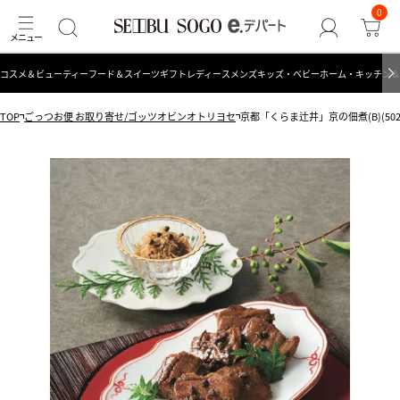
0
コスメ＆ビューティー
フード＆スイーツ
ギフト
レディース
メンズ
キッズ・ベビー
ホーム・キッチン＆
TOP
ごっつお便 お取り寄せ/ゴッツオビンオトリヨセ
京都「くらま辻井」京の佃煮(B)(50250