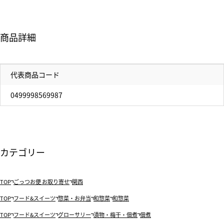
商品詳細
代表商品コード
0499998569987
カテゴリー
TOP
ごっつお便 お取り寄せ
関西
TOP
フード&スイーツ
惣菜・お弁当
和惣菜
和惣菜
TOP
フード&スイーツ
グローサリー
漬物・梅干・佃煮
佃煮