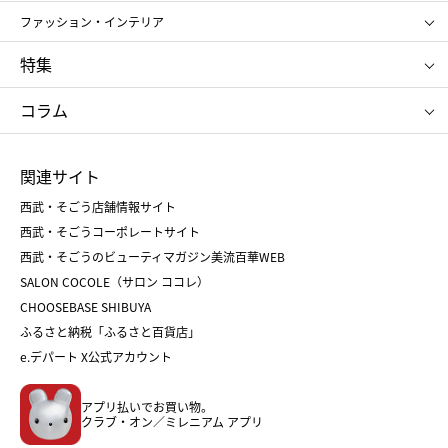
ポール&ジョー ボーテ
ジルスチュアート
お中元
お歳暮
アンリ・シャルパンティエ
ガトー・ド・ボワイヤージュ
ファッション・インテリア
NARS
エスト
ゴディバ
新宿高野
ポロ ラルフ ローレン
ザ ノース フェイス
特集
RMK
SUQQU
たねや
とらや
タケオ キクチ
ママ＆キッズ
クリニーク
SK-Ⅱ
お中元
お歳暮
ねんりん家
シュガーバターの木
コラム
シュタイフ
バカラ
ひな人形
五月人形
お中元
お歳暮
ランドセル
母の日
関連サイト
菓子折り
手土産
父の日
クリスマス
和菓子
お取り寄せ
西武・そごう店舗情報サイト
クリスマスケーキ
おせち
西武・そごうコーポレートサイト
人気のギフト
福袋
福袋
バレンタイン
西武・そごうのビューティマガジン美流百華WEB
バレンタイン
ホワイトデー
ホワイトデー
SALON COCOLE（サロン ココレ）
おせち
母の日
CHOOSEBASE SHIBUYA
父の日
コスメ
ふるさと納税「ふるさと百貨店」
フード
レディースファッション
e.デパート X公式アカウント
メンズファッション＆スポーツ
キッズ・ベビー
アプリ払いでお買い物。
ホーム・キッチン＆アート
クラブ・オン／ミレニアム アプリ