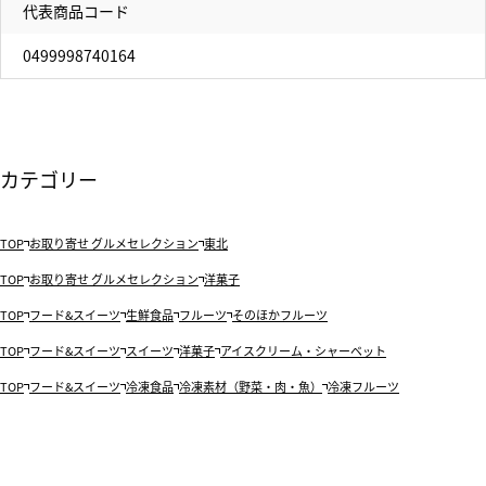
代表商品コード
0499998740164
カテゴリー
TOP
お取り寄せ グルメセレクション
東北
TOP
お取り寄せ グルメセレクション
洋菓子
TOP
フード&スイーツ
生鮮食品
フルーツ
そのほかフルーツ
TOP
フード&スイーツ
スイーツ
洋菓子
アイスクリーム・シャーベット
TOP
フード&スイーツ
冷凍食品
冷凍素材（野菜・肉・魚）
冷凍フルーツ