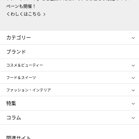
ペーンも開催！
くわしくはこちら
カテゴリー
コスメ＆ビューティー
フード＆スイーツ
ブランド
ギフト
レディース
コスメ＆ビューティー
メンズ
キッズ・ベビー
SHISEIDO
クレ・ド・ポー ボーテ
スポーツ・アウトドア
ホーム・キッチン＆アート
フード＆スイーツ
ポール&ジョー ボーテ
ジルスチュアート
お中元
お歳暮
アンリ・シャルパンティエ
ガトー・ド・ボワイヤージュ
ファッション・インテリア
NARS
エスト
ゴディバ
新宿高野
ポロ ラルフ ローレン
ザ ノース フェイス
特集
RMK
SUQQU
たねや
とらや
タケオ キクチ
ママ＆キッズ
クリニーク
SK-Ⅱ
お中元
お歳暮
ねんりん家
シュガーバターの木
コラム
シュタイフ
バカラ
ひな人形
五月人形
お中元
お歳暮
ランドセル
母の日
関連サイト
菓子折り
手土産