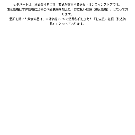
e.デパートは、株式会社そごう・西武が運営する通販・オンラインストアです。
表示価格は本体価格に10％の消費税額を加えた「お支払い総額（税込価格）」となってお
ります。
酒類を除いた飲食料品は、本体価格に8％の消費税額を加えた「お支払い総額（税込価
格）」となっております。