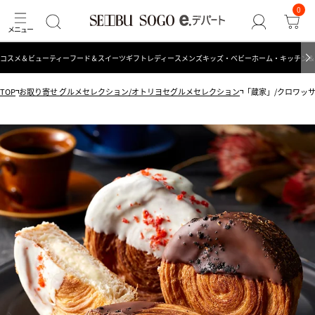
0
コスメ＆ビューティー
フード＆スイーツ
ギフト
レディース
メンズ
キッズ・ベビー
ホーム・キッチン＆
TOP
お取り寄せ グルメセレクション/オトリヨセグルメセレクション
「蔵家」/クロワッ