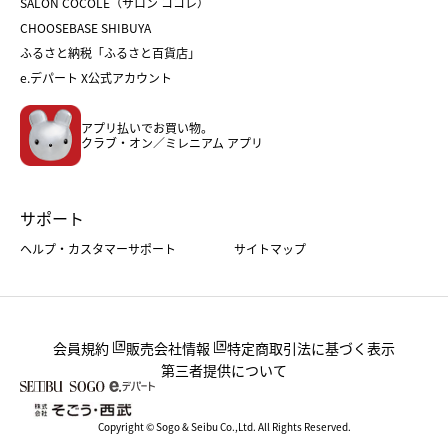
SALON COCOLE（サロン ココレ）
おせち
母の日
CHOOSEBASE SHIBUYA
父の日
コスメ
ふるさと納税「ふるさと百貨店」
フード
レディースファッション
e.デパート X公式アカウント
メンズファッション＆スポーツ
キッズ・ベビー
アプリ払いでお買い物。
ホーム・キッチン＆アート
クラブ・オン／ミレニアム アプリ
サポート
ヘルプ・カスタマーサポート
サイトマップ
会員規約
販売会社情報
特定商取引法に基づく表示
第三者提供について
Copyright © Sogo & Seibu Co.,Ltd. All Rights Reserved.