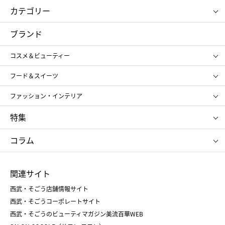
カテゴリー
コスメ＆ビューティー
フード＆スイーツ
ブランド
ギフト
レディース
コスメ＆ビューティー
メンズ
キッズ・ベビー
SHISEIDO
クレ・ド・ポー ボーテ
スポーツ・アウトドア
ホーム・キッチン＆アート
フード＆スイーツ
ポール&ジョー ボーテ
ジルスチュアート
お中元
お歳暮
アンリ・シャルパンティエ
ガトー・ド・ボワイヤージュ
ファッション・インテリア
NARS
エスト
ゴディバ
新宿高野
ポロ ラルフ ローレン
ザ ノース フェイス
特集
RMK
SUQQU
たねや
とらや
タケオ キクチ
ママ＆キッズ
クリニーク
SK-Ⅱ
お中元
お歳暮
ねんりん家
シュガーバターの木
コラム
シュタイフ
バカラ
ひな人形
五月人形
お中元
お歳暮
ランドセル
母の日
関連サイト
菓子折り
手土産
父の日
クリスマス
和菓子
お取り寄せ
西武・そごう店舗情報サイト
クリスマスケーキ
おせち
西武・そごうコーポレートサイト
人気のギフト
福袋
福袋
バレンタイン
西武・そごうのビューティマガジン美流百華WEB
バレンタイン
ホワイトデー
ホワイトデー