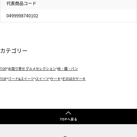
代表商品コード
0499998740102
カテゴリー
TOP
お取り寄せ グルメセレクション
米・麺・パン
TOP
フード&スイーツ
スイーツ
ケーキ
そのほかケーキ
TOPへ戻る