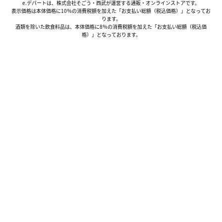
e.デパートは、株式会社そごう・西武が運営する通販・オンラインストアです。
表示価格は本体価格に10％の消費税額を加えた「お支払い総額（税込価格）」となってお
ります。
酒類を除いた飲食料品は、本体価格に8％の消費税額を加えた「お支払い総額（税込価
格）」となっております。