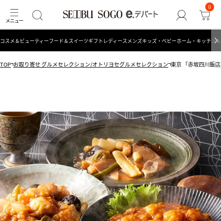
0
コスメ＆ビューティー
フード＆スイーツ
ギフト
レディース
メンズ
キッズ・ベビー
ホーム・キッチン＆
TOP
お取り寄せ グルメセレクション/オトリヨセグルメセレクション
東京 「赤坂四川飯店