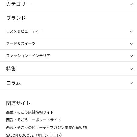
カテゴリー
コスメ＆ビューティー
フード＆スイーツ
ブランド
ギフト
レディース
コスメ＆ビューティー
メンズ
キッズ・ベビー
SHISEIDO
クレ・ド・ポー ボーテ
スポーツ・アウトドア
ホーム・キッチン＆アート
フード＆スイーツ
ポール&ジョー ボーテ
ジルスチュアート
お中元
お歳暮
アンリ・シャルパンティエ
ガトー・ド・ボワイヤージュ
ファッション・インテリア
NARS
エスト
ゴディバ
新宿高野
ポロ ラルフ ローレン
ザ ノース フェイス
特集
RMK
SUQQU
たねや
とらや
タケオ キクチ
ママ＆キッズ
クリニーク
SK-Ⅱ
お中元
お歳暮
ねんりん家
シュガーバターの木
コラム
シュタイフ
バカラ
ひな人形
五月人形
お中元
お歳暮
ランドセル
母の日
関連サイト
菓子折り
手土産
父の日
クリスマス
和菓子
お取り寄せ
西武・そごう店舗情報サイト
クリスマスケーキ
おせち
西武・そごうコーポレートサイト
人気のギフト
福袋
福袋
バレンタイン
西武・そごうのビューティマガジン美流百華WEB
バレンタイン
ホワイトデー
ホワイトデー
SALON COCOLE（サロン ココレ）