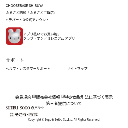
おせち
母の日
CHOOSEBASE SHIBUYA
父の日
コスメ
ふるさと納税「ふるさと百貨店」
フード
レディースファッション
e.デパート X公式アカウント
メンズファッション＆スポーツ
キッズ・ベビー
アプリ払いでお買い物。
ホーム・キッチン＆アート
クラブ・オン／ミレニアム アプリ
サポート
ヘルプ・カスタマーサポート
サイトマップ
会員規約
販売会社情報
特定商取引法に基づく表示
第三者提供について
Copyright © Sogo & Seibu Co.,Ltd. All Rights Reserved.