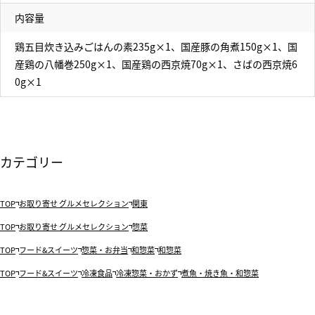
内容量
鶏五目炊き込みごはんの素235g×1、国産豚の角煮150g×1、国
産鶏の八幡巻250g×1、国産鶏の西京焼70g×1、さばの西京焼6
0g×1
カテゴリー
TOP
お取り寄せ グルメセレクション
関東
TOP
お取り寄せ グルメセレクション
惣菜
TOP
フード&スイーツ
惣菜・お弁当
和惣菜
和惣菜
TOP
フード&スイーツ
冷凍食品
冷凍惣菜・おかず
煮魚・焼き魚・和惣菜