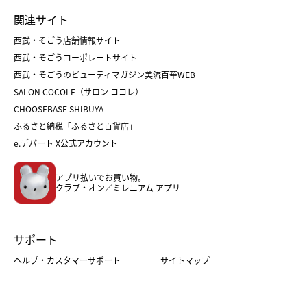
ランドセル
母の日
関連サイト
菓子折り
手土産
父の日
クリスマス
和菓子
お取り寄せ
西武・そごう店舗情報サイト
クリスマスケーキ
おせち
西武・そごうコーポレートサイト
人気のギフト
福袋
福袋
バレンタイン
西武・そごうのビューティマガジン美流百華WEB
バレンタイン
ホワイトデー
ホワイトデー
SALON COCOLE（サロン ココレ）
おせち
母の日
CHOOSEBASE SHIBUYA
父の日
コスメ
ふるさと納税「ふるさと百貨店」
フード
レディースファッション
e.デパート X公式アカウント
メンズファッション＆スポーツ
キッズ・ベビー
アプリ払いでお買い物。
ホーム・キッチン＆アート
クラブ・オン／ミレニアム アプリ
サポート
ヘルプ・カスタマーサポート
サイトマップ