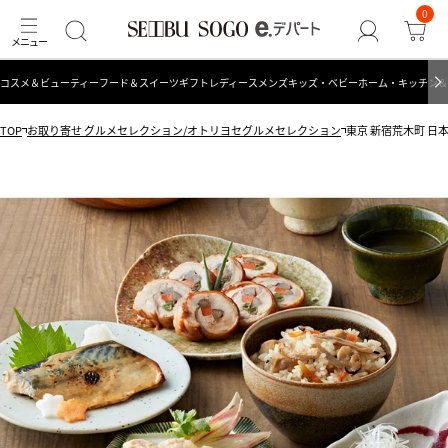
0
コスメ＆ビューティー
フード＆スイーツ
ギフト
レディース
メンズ
キッズ・ベビー
ホーム・キッチン＆
TOP
お取り寄せ グルメセレクション/オトリヨセグルメセレクション
東京 新宿荒木町 