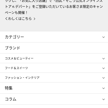
ックし、「お気に入り店舗」で「西武・そごう公式オンラインス
トア e.デパート」をご登録いただいているお客さま限定のキャン
ペーンも開催！
くわしくはこちら
カテゴリー
コスメ＆ビューティー
フード＆スイーツ
ブランド
ギフト
レディース
コスメ＆ビューティー
メンズ
キッズ・ベビー
SHISEIDO
クレ・ド・ポー ボーテ
スポーツ・アウトドア
ホーム・キッチン＆アート
フード＆スイーツ
ポール&ジョー ボーテ
ジルスチュアート
お中元
お歳暮
アンリ・シャルパンティエ
ガトー・ド・ボワイヤージュ
ファッション・インテリア
NARS
エスト
ゴディバ
新宿高野
ポロ ラルフ ローレン
ザ ノース フェイス
特集
RMK
SUQQU
たねや
とらや
タケオ キクチ
ママ＆キッズ
クリニーク
SK-Ⅱ
お中元
お歳暮
ねんりん家
シュガーバターの木
コラム
シュタイフ
バカラ
ひな人形
五月人形
お中元
お歳暮