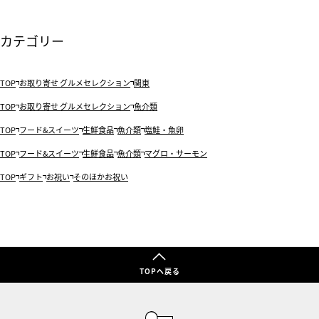
カテゴリー
TOP
お取り寄せ グルメセレクション
関東
TOP
お取り寄せ グルメセレクション
魚介類
TOP
フード&スイーツ
生鮮食品
魚介類
塩鮭・魚卵
TOP
フード&スイーツ
生鮮食品
魚介類
マグロ・サーモン
TOP
ギフト
お祝い
そのほかお祝い
TOPへ戻る