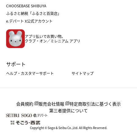
おせち
母の日
CHOOSEBASE SHIBUYA
父の日
コスメ
ふるさと納税「ふるさと百貨店」
フード
レディースファッション
e.デパート X公式アカウント
メンズファッション＆スポーツ
キッズ・ベビー
アプリ払いでお買い物。
ホーム・キッチン＆アート
クラブ・オン／ミレニアム アプリ
サポート
ヘルプ・カスタマーサポート
サイトマップ
会員規約
販売会社情報
特定商取引法に基づく表示
第三者提供について
Copyright © Sogo & Seibu Co.,Ltd. All Rights Reserved.