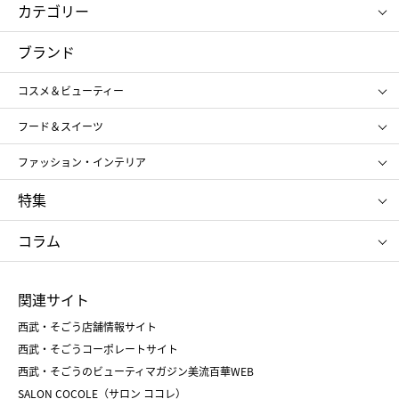
カテゴリー
コスメ＆ビューティー
フード＆スイーツ
ブランド
ギフト
レディース
コスメ＆ビューティー
メンズ
キッズ・ベビー
SHISEIDO
クレ・ド・ポー ボーテ
スポーツ・アウトドア
ホーム・キッチン＆アート
フード＆スイーツ
ポール&ジョー ボーテ
ジルスチュアート
お中元
お歳暮
アンリ・シャルパンティエ
ガトー・ド・ボワイヤージュ
ファッション・インテリア
NARS
エスト
ゴディバ
新宿高野
ポロ ラルフ ローレン
ザ ノース フェイス
特集
RMK
SUQQU
たねや
とらや
タケオ キクチ
ママ＆キッズ
クリニーク
SK-Ⅱ
お中元
お歳暮
ねんりん家
シュガーバターの木
コラム
シュタイフ
バカラ
ひな人形
五月人形
お中元
お歳暮
ランドセル
母の日
関連サイト
菓子折り
手土産
父の日
クリスマス
和菓子
お取り寄せ
西武・そごう店舗情報サイト
クリスマスケーキ
おせち
西武・そごうコーポレートサイト
人気のギフト
福袋
福袋
バレンタイン
西武・そごうのビューティマガジン美流百華WEB
バレンタイン
ホワイトデー
ホワイトデー
SALON COCOLE（サロン ココレ）