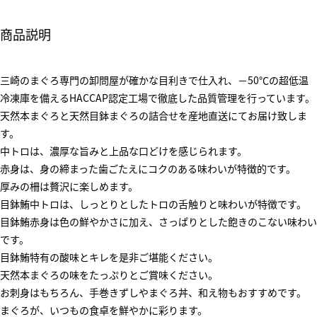
商品説明
三崎のまぐろ専門の卸問屋が確かな目利きで仕入れ、－50℃の超低温
冷凍庫を備えるHACCAP認定工場で徹底した品質管理を行っています。
天然本まぐろと天然目鉢まぐろの詰合せを産地直送にてお届け致しま
す。
中トロは、濃厚な旨みと上品な口どけを感じられます。
赤身は、身の締まった歯ごたえにコクのある味わいが特徴的です。
厚みの柵は贅沢に楽しめます。
目鉢鮪中トロは、しっとりとしたトロの舌触りと味わいが特徴です。
目鉢鮪赤身は色の鮮やかさに加え、さっぱりとした飽きのこない味わい
です。
目鉢鮪特有の酸味とキレを是非ご堪能ください。
天然本まぐろの味をたっぷりとご賞味ください。
お刺身はもちろん、手巻きずしやまぐろ丼、和え物もおすすめです。
まぐろが、いつもの食卓を鮮やかに彩ります。