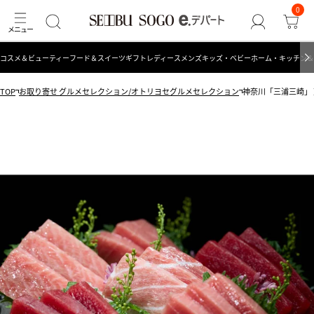
0
コスメ＆ビューティー
フード＆スイーツ
ギフト
レディース
メンズ
キッズ・ベビー
ホーム・キッチン＆
TOP
お取り寄せ グルメセレクション/オトリヨセグルメセレクション
神奈川「三浦三崎」