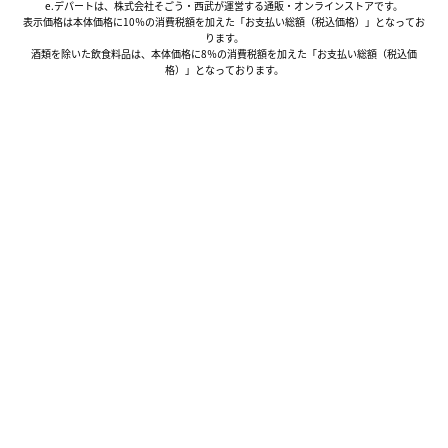
e.デパートは、株式会社そごう・西武が運営する通販・オンラインストアです。
表示価格は本体価格に10％の消費税額を加えた「お支払い総額（税込価格）」となってお
ります。
酒類を除いた飲食料品は、本体価格に8％の消費税額を加えた「お支払い総額（税込価
格）」となっております。