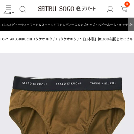
0
コスメ＆ビューティー
フード＆スイーツ
ギフト
レディース
メンズ
キッズ・ベビー
ホーム・キッチン＆
TOP
TAKEO KIKUCHI（タケオ キクチ）/タケオキクチ
【日本製】綿100％前閉じセミビキニブ