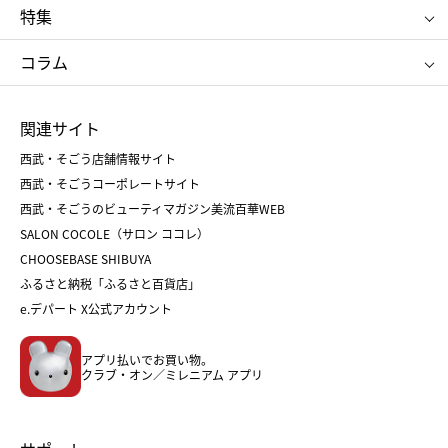
ポロ ラルフ ローレン
ザ ノース フェイス
特集
RMK
SUQQU
たねや
とらや
タケオ キクチ
ママ＆キッズ
クリニーク
SK-Ⅱ
お中元
お歳暮
ねんりん家
シュガーバターの木
コラム
シュタイフ
バカラ
ひな人形
五月人形
お中元
お歳暮
ランドセル
母の日
関連サイト
菓子折り
手土産
父の日
クリスマス
和菓子
お取り寄せ
西武・そごう店舗情報サイト
クリスマスケーキ
おせち
西武・そごうコーポレートサイト
人気のギフト
福袋
福袋
バレンタイン
西武・そごうのビューティマガジン美流百華WEB
バレンタイン
ホワイトデー
ホワイトデー
SALON COCOLE（サロン ココレ）
おせち
母の日
CHOOSEBASE SHIBUYA
父の日
コスメ
ふるさと納税「ふるさと百貨店」
フード
レディースファッション
e.デパート X公式アカウント
メンズファッション＆スポーツ
キッズ・ベビー
アプリ払いでお買い物。
ホーム・キッチン＆アート
クラブ・オン／ミレニアム アプリ