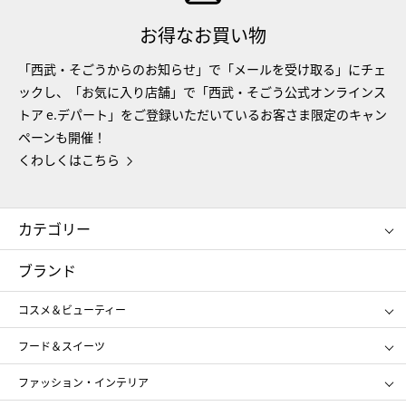
お得なお買い物
「西武・そごうからのお知らせ」で「メールを受け取る」にチェ
ックし、「お気に入り店舗」で「西武・そごう公式オンラインス
トア e.デパート」をご登録いただいているお客さま限定のキャン
ペーンも開催！
くわしくはこちら
カテゴリー
コスメ＆ビューティー
フード＆スイーツ
ブランド
ギフト
レディース
コスメ＆ビューティー
メンズ
キッズ・ベビー
SHISEIDO
クレ・ド・ポー ボーテ
スポーツ・アウトドア
ホーム・キッチン＆アート
フード＆スイーツ
ポール&ジョー ボーテ
ジルスチュアート
お中元
お歳暮
アンリ・シャルパンティエ
ガトー・ド・ボワイヤージュ
ファッション・インテリア
NARS
エスト
ゴディバ
新宿高野