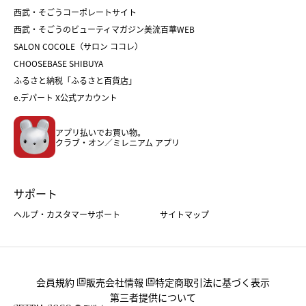
クリスマスケーキ
おせち
西武・そごうコーポレートサイト
人気のギフト
福袋
福袋
バレンタイン
西武・そごうのビューティマガジン美流百華WEB
バレンタイン
ホワイトデー
ホワイトデー
SALON COCOLE（サロン ココレ）
おせち
母の日
CHOOSEBASE SHIBUYA
父の日
コスメ
ふるさと納税「ふるさと百貨店」
フード
レディースファッション
e.デパート X公式アカウント
メンズファッション＆スポーツ
キッズ・ベビー
アプリ払いでお買い物。
ホーム・キッチン＆アート
クラブ・オン／ミレニアム アプリ
サポート
ヘルプ・カスタマーサポート
サイトマップ
会員規約
販売会社情報
特定商取引法に基づく表示
第三者提供について