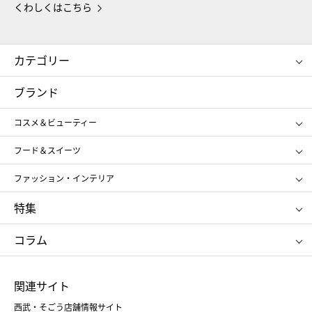
くわしくはこちら
カテゴリー
コスメ＆ビューティー
フード＆スイーツ
ブランド
ギフト
レディース
コスメ＆ビューティー
メンズ
キッズ・ベビー
SHISEIDO
クレ・ド・ポー ボーテ
スポーツ・アウトドア
ホーム・キッチン＆アート
フード＆スイーツ
ポール&ジョー ボーテ
ジルスチュアート
お中元
お歳暮
アンリ・シャルパンティエ
ガトー・ド・ボワイヤージュ
ファッション・インテリア
NARS
エスト
ゴディバ
新宿高野
ポロ ラルフ ローレン
ザ ノース フェイス
特集
RMK
SUQQU
たねや
とらや
タケオ キクチ
ママ＆キッズ
クリニーク
SK-Ⅱ
お中元
お歳暮
ねんりん家
シュガーバターの木
コラム
シュタイフ
バカラ
ひな人形
五月人形
お中元
お歳暮
ランドセル
母の日
関連サイト
菓子折り
手土産
父の日
クリスマス
和菓子
お取り寄せ
西武・そごう店舗情報サイト