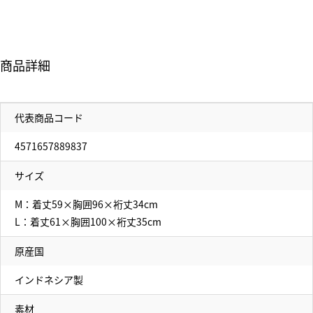
商品詳細
代表商品コード
4571657889837
サイズ
M：着丈59×胸囲96×裄丈34cm
L：着丈61×胸囲100×裄丈35cm
原産国
インドネシア製
素材