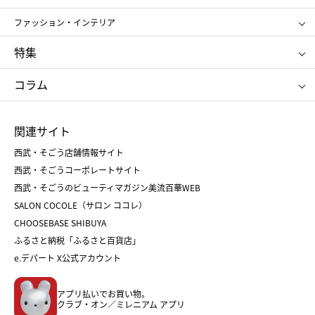
ポール&ジョー ボーテ
ジルスチュアート
お中元
お歳暮
アンリ・シャルパンティエ
ガトー・ド・ボワイヤージュ
ファッション・インテリア
NARS
エスト
ゴディバ
新宿高野
ポロ ラルフ ローレン
ザ ノース フェイス
特集
RMK
SUQQU
たねや
とらや
タケオ キクチ
ママ＆キッズ
クリニーク
SK-Ⅱ
お中元
お歳暮
ねんりん家
シュガーバターの木
コラム
シュタイフ
バカラ
ひな人形
五月人形
お中元
お歳暮
ランドセル
母の日
関連サイト
菓子折り
手土産
父の日
クリスマス
和菓子
お取り寄せ
西武・そごう店舗情報サイト
クリスマスケーキ
おせち
西武・そごうコーポレートサイト
人気のギフト
福袋
福袋
バレンタイン
西武・そごうのビューティマガジン美流百華WEB
バレンタイン
ホワイトデー
ホワイトデー
SALON COCOLE（サロン ココレ）
おせち
母の日
CHOOSEBASE SHIBUYA
父の日
コスメ
ふるさと納税「ふるさと百貨店」
フード
レディースファッション
e.デパート X公式アカウント
メンズファッション＆スポーツ
キッズ・ベビー
アプリ払いでお買い物。
ホーム・キッチン＆アート
クラブ・オン／ミレニアム アプリ