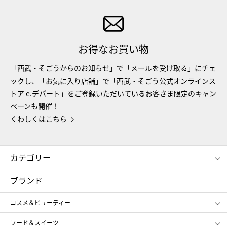
お得なお買い物
「西武・そごうからのお知らせ」で「メールを受け取る」にチェ
ックし、「お気に入り店舗」で「西武・そごう公式オンラインス
トア e.デパート」をご登録いただいているお客さま限定のキャン
ペーンも開催！
くわしくはこちら
カテゴリー
コスメ＆ビューティー
フード＆スイーツ
ブランド
ギフト
レディース
コスメ＆ビューティー
メンズ
キッズ・ベビー
SHISEIDO
クレ・ド・ポー ボーテ
スポーツ・アウトドア
ホーム・キッチン＆アート
フード＆スイーツ