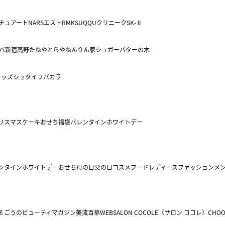
チュアート
NARS
エスト
RMK
SUQQU
クリニーク
SK-Ⅱ
バ
新宿高野
たねや
とらや
ねんりん家
シュガーバターの木
キッズ
シュタイフ
バカラ
リスマスケーキ
おせち
福袋
バレンタイン
ホワイトデー
ンタイン
ホワイトデー
おせち
母の日
父の日
コスメ
フード
レディースファッション
メ
そごうのビューティマガジン美流百華WEB
SALON COCOLE（サロン ココレ）
CHOO