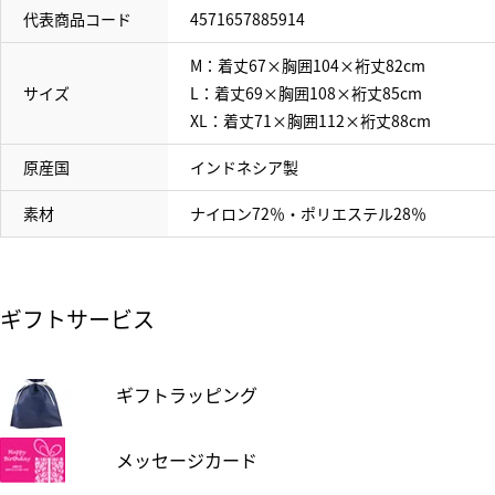
代表商品コード
4571657885914
M：着丈67×胸囲104×裄丈82cm
サイズ
L：着丈69×胸囲108×裄丈85cm
XL：着丈71×胸囲112×裄丈88cm
原産国
インドネシア製
素材
ナイロン72％・ポリエステル28％
ギフトサービス
ギフトラッピング
メッセージカード