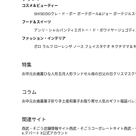
コスメ＆ビューティー
SHISEIDO
クレ・ド・ポー ボーテ
ポール&ジョー ボーテ
ジルス
フード＆スイーツ
アンリ・シャルパンティエ
ガトー・ド・ボワイヤージュ
ゴディ
ファッション・インテリア
ポロ ラルフ ローレン
ザ ノース フェイス
タケオ キクチ
ママ＆
特集
お中元
お歳暮
ひな人形
五月人形
ランドセル
母の日
父の日
クリスマス
ク
コラム
お中元
お歳暮
菓子折り
手土産
和菓子
お取り寄せ
人気のギフト
福袋
バレ
関連サイト
西武・そごう店舗情報サイト
西武・そごうコーポレートサイト
西武・
e.デパート X公式アカウント