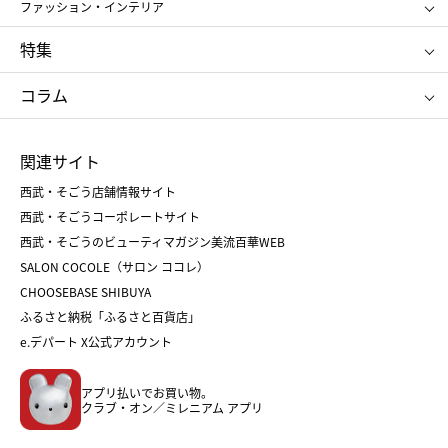
アンリ・シャルパンティエ
ガトー・ド・ボワイヤージュ
ファッション・インテリア
NARS
エスト
ゴディバ
新宿高野
ポロ ラルフ ローレン
ザ ノース フェイス
特集
RMK
SUQQU
たねや
とらや
タケオ キクチ
ママ＆キッズ
クリニーク
SK-Ⅱ
お中元
お歳暮
ねんりん家
シュガーバターの木
コラム
シュタイフ
バカラ
ひな人形
五月人形
お中元
お歳暮
ランドセル
母の日
関連サイト
菓子折り
手土産
父の日
クリスマス
和菓子
お取り寄せ
西武・そごう店舗情報サイト
クリスマスケーキ
おせち
西武・そごうコーポレートサイト
人気のギフト
福袋
福袋
バレンタイン
西武・そごうのビューティマガジン美流百華WEB
バレンタイン
ホワイトデー
ホワイトデー
SALON COCOLE（サロン ココレ）
おせち
母の日
CHOOSEBASE SHIBUYA
父の日
コスメ
ふるさと納税「ふるさと百貨店」
フード
レディースファッション
e.デパート X公式アカウント
メンズファッション＆スポーツ
キッズ・ベビー
アプリ払いでお買い物。
ホーム・キッチン＆アート
クラブ・オン／ミレニアム アプリ