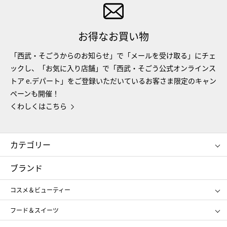
お得なお買い物
「西武・そごうからのお知らせ」で「メールを受け取る」にチェ
ックし、「お気に入り店舗」で「西武・そごう公式オンラインス
トア e.デパート」をご登録いただいているお客さま限定のキャン
ペーンも開催！
くわしくはこちら
カテゴリー
コスメ＆ビューティー
フード＆スイーツ
ブランド
ギフト
レディース
コスメ＆ビューティー
メンズ
キッズ・ベビー
SHISEIDO
クレ・ド・ポー ボーテ
スポーツ・アウトドア
ホーム・キッチン＆アート
フード＆スイーツ
ポール&ジョー ボーテ
ジルスチュアート
お中元
お歳暮