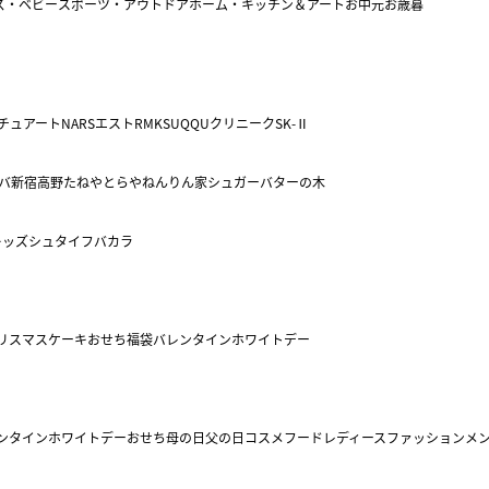
ズ・ベビー
スポーツ・アウトドア
ホーム・キッチン＆アート
お中元
お歳暮
チュアート
NARS
エスト
RMK
SUQQU
クリニーク
SK-Ⅱ
バ
新宿高野
たねや
とらや
ねんりん家
シュガーバターの木
キッズ
シュタイフ
バカラ
リスマスケーキ
おせち
福袋
バレンタイン
ホワイトデー
ンタイン
ホワイトデー
おせち
母の日
父の日
コスメ
フード
レディースファッション
メ