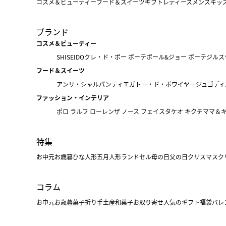
コスメ＆ビューティー
フード＆スイーツ
ギフト
レディース
メンズ
キッ
ブランド
コスメ＆ビューティー
SHISEIDO
クレ・ド・ポー ボーテ
ポール&ジョー ボーテ
ジルス
フード＆スイーツ
アンリ・シャルパンティエ
ガトー・ド・ボワイヤージュ
ゴディ
ファッション・インテリア
ポロ ラルフ ローレン
ザ ノース フェイス
タケオ キクチ
ママ＆
特集
お中元
お歳暮
ひな人形
五月人形
ランドセル
母の日
父の日
クリスマス
ク
コラム
お中元
お歳暮
菓子折り
手土産
和菓子
お取り寄せ
人気のギフト
福袋
バレ