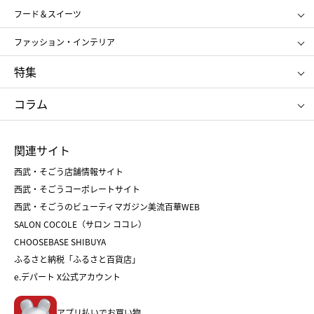
SHISEIDO
クレ・ド・ポー ボーテ
スポーツ・アウトドア
ホーム・キッチン＆アート
フード＆スイーツ
ポール&ジョー ボーテ
ジルスチュアート
お中元
お歳暮
アンリ・シャルパンティエ
ガトー・ド・ボワイヤージュ
ファッション・インテリア
NARS
エスト
ゴディバ
新宿高野
ポロ ラルフ ローレン
ザ ノース フェイス
特集
RMK
SUQQU
たねや
とらや
タケオ キクチ
ママ＆キッズ
クリニーク
SK-Ⅱ
お中元
お歳暮
ねんりん家
シュガーバターの木
コラム
シュタイフ
バカラ
ひな人形
五月人形
お中元
お歳暮
ランドセル
母の日
関連サイト
菓子折り
手土産
父の日
クリスマス
和菓子
お取り寄せ
西武・そごう店舗情報サイト
クリスマスケーキ
おせち
西武・そごうコーポレートサイト
人気のギフト
福袋
福袋
バレンタイン
西武・そごうのビューティマガジン美流百華WEB
バレンタイン
ホワイトデー
ホワイトデー
SALON COCOLE（サロン ココレ）
おせち
母の日
CHOOSEBASE SHIBUYA
父の日
コスメ
ふるさと納税「ふるさと百貨店」
フード
レディースファッション
e.デパート X公式アカウント
メンズファッション＆スポーツ
キッズ・ベビー
アプリ払いでお買い物。
ホーム・キッチン＆アート