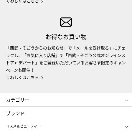
くわしくはこちら
お得なお買い物
「西武・そごうからのお知らせ」で「メールを受け取る」にチェ
ックし、「お気に入り店舗」で「西武・そごう公式オンラインス
トア e.デパート」をご登録いただいているお客さま限定のキャン
ペーンも開催！
くわしくはこちら
カテゴリー
コスメ＆ビューティー
フード＆スイーツ
ブランド
ギフト
レディース
コスメ＆ビューティー
メンズ
キッズ・ベビー