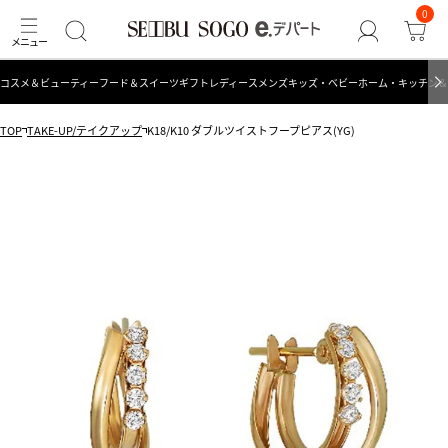
0
コスメ＆ビューティー
フード＆スイーツ
ギフト
レディース
メンズ
キッズ・ベビー
ホーム・キッチン＆
TOP
TAKE-UP/テイクアップ
K18/K10 ダブルツイストフープピアス(YG)