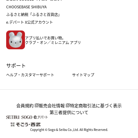
おせち
母の日
CHOOSEBASE SHIBUYA
父の日
コスメ
ふるさと納税「ふるさと百貨店」
フード
レディースファッション
e.デパート X公式アカウント
メンズファッション＆スポーツ
キッズ・ベビー
アプリ払いでお買い物。
ホーム・キッチン＆アート
クラブ・オン／ミレニアム アプリ
サポート
ヘルプ・カスタマーサポート
サイトマップ
会員規約
販売会社情報
特定商取引法に基づく表示
第三者提供について
Copyright © Sogo & Seibu Co.,Ltd. All Rights Reserved.