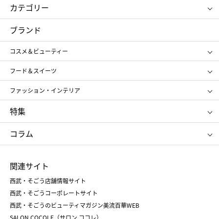
カテゴリー
コスメ＆ビューティー
フード＆スイーツ
ブランド
ギフト
レディース
コスメ＆ビューティー
メンズ
キッズ・ベビー
SHISEIDO
クレ・ド・ポー ボーテ
スポーツ・アウトドア
ホーム・キッチン＆アート
フード＆スイーツ
ポール&ジョー ボーテ
ジルスチュアート
お中元
お歳暮
アンリ・シャルパンティエ
ガトー・ド・ボワイヤージュ
ファッション・インテリア
NARS
エスト
ゴディバ
新宿高野
ポロ ラルフ ローレン
ザ ノース フェイス
特集
RMK
SUQQU
たねや
とらや
タケオ キクチ
ママ＆キッズ
クリニーク
SK-Ⅱ
お中元
お歳暮
ねんりん家
シュガーバターの木
コラム
シュタイフ
バカラ
ひな人形
五月人形
お中元
お歳暮
ランドセル
母の日
関連サイト
菓子折り
手土産
父の日
クリスマス
和菓子
お取り寄せ
西武・そごう店舗情報サイト
クリスマスケーキ
おせち
西武・そごうコーポレートサイト
人気のギフト
福袋
福袋
バレンタイン
西武・そごうのビューティマガジン美流百華WEB
バレンタイン
ホワイトデー
ホワイトデー
SALON COCOLE（サロン ココレ）