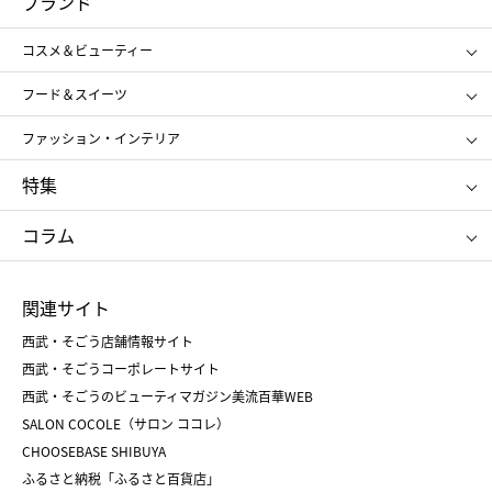
ブランド
ギフト
レディース
コスメ＆ビューティー
メンズ
キッズ・ベビー
SHISEIDO
クレ・ド・ポー ボーテ
スポーツ・アウトドア
ホーム・キッチン＆アート
フード＆スイーツ
ポール&ジョー ボーテ
ジルスチュアート
お中元
お歳暮
アンリ・シャルパンティエ
ガトー・ド・ボワイヤージュ
ファッション・インテリア
NARS
エスト
ゴディバ
新宿高野
ポロ ラルフ ローレン
ザ ノース フェイス
特集
RMK
SUQQU
たねや
とらや
タケオ キクチ
ママ＆キッズ
クリニーク
SK-Ⅱ
お中元
お歳暮
ねんりん家
シュガーバターの木
コラム
シュタイフ
バカラ
ひな人形
五月人形
お中元
お歳暮
ランドセル
母の日
関連サイト
菓子折り
手土産
父の日
クリスマス
和菓子
お取り寄せ
西武・そごう店舗情報サイト
クリスマスケーキ
おせち
西武・そごうコーポレートサイト
人気のギフト
福袋
福袋
バレンタイン
西武・そごうのビューティマガジン美流百華WEB
バレンタイン
ホワイトデー
ホワイトデー
SALON COCOLE（サロン ココレ）
おせち
母の日
CHOOSEBASE SHIBUYA
父の日
コスメ
ふるさと納税「ふるさと百貨店」