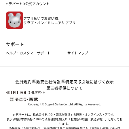
フード
レディースファッション
e.デパート X公式アカウント
メンズファッション＆スポーツ
キッズ・ベビー
アプリ払いでお買い物。
ホーム・キッチン＆アート
クラブ・オン／ミレニアム アプリ
サポート
ヘルプ・カスタマーサポート
サイトマップ
会員規約
販売会社情報
特定商取引法に基づく表示
第三者提供について
Copyright © Sogo & Seibu Co.,Ltd. All Rights Reserved.
e.デパートは、株式会社そごう・西武が運営する通販・オンラインストアです。
表示価格は本体価格に10％の消費税額を加えた「お支払い総額（税込価格）」となってお
ります。
酒類を除いた飲食料品は、本体価格に8％の消費税額を加えた「お支払い総額（税込価