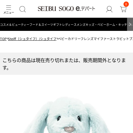
0
コスメ＆ビューティー
フード＆スイーツ
ギフト
レディース
メンズ
キッズ・ベビー
ホーム・キッチン＆
TOP
Steiff（シュタイフ）/シュタイフ
ベビーカドリーフレンズマイファーストラビットブ
こちらの商品は現在売り切れまたは、販売期間外となりま
す。