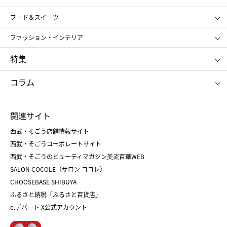
SHISEIDO
クレ・ド・ポー ボーテ
スポーツ・アウトドア
ホーム・キッチン＆アート
フード＆スイーツ
ポール&ジョー ボーテ
ジルスチュアート
お中元
お歳暮
アンリ・シャルパンティエ
ガトー・ド・ボワイヤージュ
ファッション・インテリア
NARS
エスト
ゴディバ
新宿高野
ポロ ラルフ ローレン
ザ ノース フェイス
特集
RMK
SUQQU
たねや
とらや
タケオ キクチ
ママ＆キッズ
クリニーク
SK-Ⅱ
お中元
お歳暮
ねんりん家
シュガーバターの木
コラム
シュタイフ
バカラ
ひな人形
五月人形
お中元
お歳暮
ランドセル
母の日
関連サイト
菓子折り
手土産
父の日
クリスマス
和菓子
お取り寄せ
西武・そごう店舗情報サイト
クリスマスケーキ
おせち
西武・そごうコーポレートサイト
人気のギフト
福袋
福袋
バレンタイン
西武・そごうのビューティマガジン美流百華WEB
バレンタイン
ホワイトデー
ホワイトデー
SALON COCOLE（サロン ココレ）
おせち
母の日
CHOOSEBASE SHIBUYA
父の日
コスメ
ふるさと納税「ふるさと百貨店」
フード
レディースファッション
e.デパート X公式アカウント
メンズファッション＆スポーツ
キッズ・ベビー