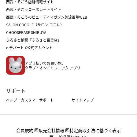
和菓子
お取り寄せ
西武・そごう店舗情報サイト
クリスマスケーキ
おせち
西武・そごうコーポレートサイト
人気のギフト
福袋
福袋
バレンタイン
西武・そごうのビューティマガジン美流百華WEB
バレンタイン
ホワイトデー
ホワイトデー
SALON COCOLE（サロン ココレ）
おせち
母の日
CHOOSEBASE SHIBUYA
父の日
コスメ
ふるさと納税「ふるさと百貨店」
フード
レディースファッション
e.デパート X公式アカウント
メンズファッション＆スポーツ
キッズ・ベビー
アプリ払いでお買い物。
ホーム・キッチン＆アート
クラブ・オン／ミレニアム アプリ
サポート
ヘルプ・カスタマーサポート
サイトマップ
会員規約
販売会社情報
特定商取引法に基づく表示