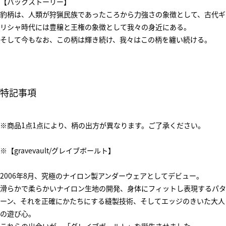
【バックストーリー】
豹柄は、人類が狩猟民族であったころから力強さの象徴として、古代ギ
リシャ時代には豊穣と王権の象徴として我々の身近にある。
そして今もなお、この柄は輝き続け、我々はこの柄を纏い続ける。
特記事項
※商品1点1点により、柄の出方が異なります。ご了承ください。
※【gravevault/グレイブボールト】
2006年8月、究極のナイロン製アンダーウェアとしてデビュー。
滑らかで柔らかいナイロン生地の開発、身体にフィットし表現するパタ
ーン、それを正確にかたちにする縫製技術、そしてエッジのきいた大人
の遊び心。