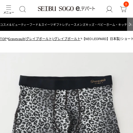
0
コスメ＆ビューティー
フード＆スイーツ
ギフト
レディース
メンズ
キッズ・ベビー
ホーム・キッチン＆
TOP
Gravevault(グレイブボールト)/グレイブボールト
【NEO LEOPARD】日本製/ショート