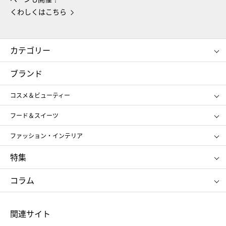
くわしくはこちら
カテゴリー
コスメ＆ビューティー
フード＆スイーツ
ブランド
ギフト
レディース
コスメ＆ビューティー
メンズ
キッズ・ベビー
SHISEIDO
クレ・ド・ポー ボーテ
スポーツ・アウトドア
ホーム・キッチン＆アート
フード＆スイーツ
ポール&ジョー ボーテ
ジルスチュアート
お中元
お歳暮
アンリ・シャルパンティエ
ガトー・ド・ボワイヤージュ
ファッション・インテリア
NARS
エスト
ゴディバ
新宿高野
ポロ ラルフ ローレン
ザ ノース フェイス
特集
RMK
SUQQU
たねや
とらや
タケオ キクチ
ママ＆キッズ
クリニーク
SK-Ⅱ
お中元
お歳暮
ねんりん家
シュガーバターの木
コラム
シュタイフ
バカラ
ひな人形
五月人形
お中元
お歳暮
ランドセル
母の日
関連サイト
菓子折り
手土産
父の日
クリスマス