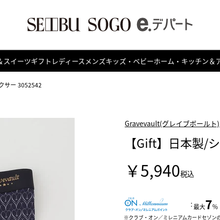
＆スイーツ
ギフト
レディース
メンズ
キッズ・ベビー
ホーム・キッチン＆
サー 3052542
Gravevault(グレイブボールト)
【Gift】日本製/シ
￥5,940
税込
7
：
最大
％
クラブ・オン／ミレニアムカードセゾン