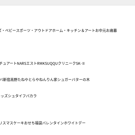
ズ・ベビー
スポーツ・アウトドア
ホーム・キッチン＆アート
お中元
お歳暮
チュアート
NARS
エスト
RMK
SUQQU
クリニーク
SK-Ⅱ
バ
新宿高野
たねや
とらや
ねんりん家
シュガーバターの木
キッズ
シュタイフ
バカラ
リスマスケーキ
おせち
福袋
バレンタイン
ホワイトデー