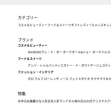
カテゴリー
コスメ＆ビューティー
フード＆スイーツ
ギフト
レディース
メンズ
キッ
ブランド
コスメ＆ビューティー
SHISEIDO
クレ・ド・ポー ボーテ
ポール&ジョー ボーテ
ジルス
フード＆スイーツ
アンリ・シャルパンティエ
ガトー・ド・ボワイヤージュ
ゴディ
ファッション・インテリア
ポロ ラルフ ローレン
ザ ノース フェイス
タケオ キクチ
ママ＆
特集
お中元
お歳暮
ひな人形
五月人形
ランドセル
母の日
父の日
クリスマス
ク