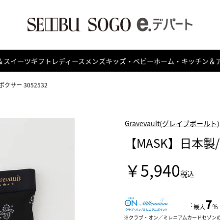
＆スイーツ
ギフト
レディース
メンズ
キッズ・ベビー
ホーム・キッチン＆
クサー 3052532
Gravevault(グレイブボールト)
【MASK】日本製/
￥5,940
税込
7
：
最大
％
クラブ・オン／ミレニアムカードセゾン