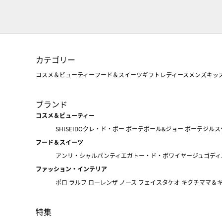
カテゴリー
コスメ＆ビューティー
フード＆スイーツ
ギフト
レディース
メンズ
キッ
ブランド
コスメ＆ビューティー
SHISEIDO
クレ・ド・ポー ボーテ
ポール&ジョー ボーテ
ジルス
フード＆スイーツ
アンリ・シャルパンティエ
ガトー・ド・ボワイヤージュ
ゴディ
ファッション・インテリア
ポロ ラルフ ローレン
ザ ノース フェイス
タケオ キクチ
ママ＆
特集