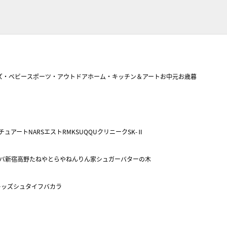
ズ・ベビー
スポーツ・アウトドア
ホーム・キッチン＆アート
お中元
お歳暮
チュアート
NARS
エスト
RMK
SUQQU
クリニーク
SK-Ⅱ
バ
新宿高野
たねや
とらや
ねんりん家
シュガーバターの木
キッズ
シュタイフ
バカラ