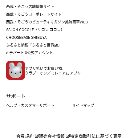
父の日
クリスマス
和菓子
お取り寄せ
西武・そごう店舗情報サイト
クリスマスケーキ
おせち
西武・そごうコーポレートサイト
人気のギフト
福袋
福袋
バレンタイン
西武・そごうのビューティマガジン美流百華WEB
バレンタイン
ホワイトデー
ホワイトデー
SALON COCOLE（サロン ココレ）
おせち
母の日
CHOOSEBASE SHIBUYA
父の日
コスメ
ふるさと納税「ふるさと百貨店」
フード
レディースファッション
e.デパート X公式アカウント
メンズファッション＆スポーツ
キッズ・ベビー
アプリ払いでお買い物。
ホーム・キッチン＆アート
クラブ・オン／ミレニアム アプリ
サポート
ヘルプ・カスタマーサポート
サイトマップ
会員規約
販売会社情報
特定商取引法に基づく表示