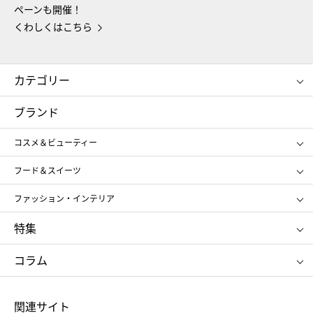
ペーンも開催！
くわしくはこちら
カテゴリー
コスメ＆ビューティー
フード＆スイーツ
ブランド
ギフト
レディース
コスメ＆ビューティー
メンズ
キッズ・ベビー
SHISEIDO
クレ・ド・ポー ボーテ
スポーツ・アウトドア
ホーム・キッチン＆アート
フード＆スイーツ
ポール&ジョー ボーテ
ジルスチュアート
お中元
お歳暮
アンリ・シャルパンティエ
ガトー・ド・ボワイヤージュ
ファッション・インテリア
NARS
エスト
ゴディバ
新宿高野
ポロ ラルフ ローレン
ザ ノース フェイス
特集
RMK
SUQQU
たねや
とらや
タケオ キクチ
ママ＆キッズ
クリニーク
SK-Ⅱ
お中元
お歳暮
ねんりん家
シュガーバターの木
コラム
シュタイフ
バカラ
ひな人形
五月人形
お中元
お歳暮
ランドセル
母の日
関連サイト
菓子折り
手土産