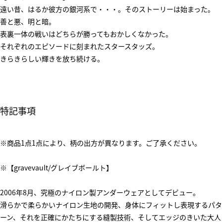
遠い昔、はるか彼方の銀河系で・・・。そのストーリーは始まった。
善と悪、明と暗。
表裏一体の戦いはどちらが勝ってもおかしくなかった。
それぞれのエピソードに刻まれたスタースタッズ。
きらきらしい輝きを放ち続ける。
特記事項
※商品1点1点により、柄の出方が異なります。ご了承ください。
※【gravevault/グレイブボールト】
2006年8月、究極のナイロン製アンダーウェアとしてデビュー。
滑らかで柔らかいナイロン生地の開発、身体にフィットし表現するパタ
ーン、それを正確にかたちにする縫製技術、そしてエッジのきいた大人