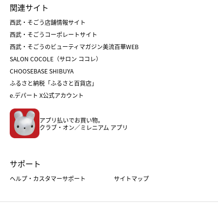
関連サイト
菓子折り
手土産
父の日
クリスマス
和菓子
お取り寄せ
西武・そごう店舗情報サイト
クリスマスケーキ
おせち
西武・そごうコーポレートサイト
人気のギフト
福袋
福袋
バレンタイン
西武・そごうのビューティマガジン美流百華WEB
バレンタイン
ホワイトデー
ホワイトデー
SALON COCOLE（サロン ココレ）
おせち
母の日
CHOOSEBASE SHIBUYA
父の日
コスメ
ふるさと納税「ふるさと百貨店」
フード
レディースファッション
e.デパート X公式アカウント
メンズファッション＆スポーツ
キッズ・ベビー
アプリ払いでお買い物。
ホーム・キッチン＆アート
クラブ・オン／ミレニアム アプリ
サポート
ヘルプ・カスタマーサポート
サイトマップ