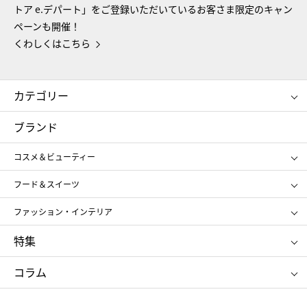
トア e.デパート」をご登録いただいているお客さま限定のキャン
ペーンも開催！
くわしくはこちら
カテゴリー
コスメ＆ビューティー
フード＆スイーツ
ブランド
ギフト
レディース
コスメ＆ビューティー
メンズ
キッズ・ベビー
SHISEIDO
クレ・ド・ポー ボーテ
スポーツ・アウトドア
ホーム・キッチン＆アート
フード＆スイーツ
ポール&ジョー ボーテ
ジルスチュアート
お中元
お歳暮
アンリ・シャルパンティエ
ガトー・ド・ボワイヤージュ
ファッション・インテリア
NARS
エスト
ゴディバ
新宿高野
ポロ ラルフ ローレン
ザ ノース フェイス
特集
RMK
SUQQU
たねや
とらや
タケオ キクチ
ママ＆キッズ
クリニーク
SK-Ⅱ
お中元
お歳暮
ねんりん家
シュガーバターの木
コラム
シュタイフ
バカラ
ひな人形
五月人形
お中元
お歳暮
ランドセル
母の日