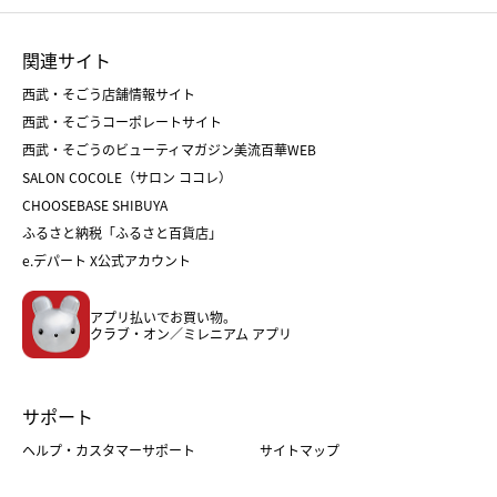
ひな人形
五月人形
お中元
お歳暮
ランドセル
母の日
関連サイト
菓子折り
手土産
父の日
クリスマス
和菓子
お取り寄せ
西武・そごう店舗情報サイト
クリスマスケーキ
おせち
西武・そごうコーポレートサイト
人気のギフト
福袋
福袋
バレンタイン
西武・そごうのビューティマガジン美流百華WEB
バレンタイン
ホワイトデー
ホワイトデー
SALON COCOLE（サロン ココレ）
おせち
母の日
CHOOSEBASE SHIBUYA
父の日
コスメ
ふるさと納税「ふるさと百貨店」
フード
レディースファッション
e.デパート X公式アカウント
メンズファッション＆スポーツ
キッズ・ベビー
アプリ払いでお買い物。
ホーム・キッチン＆アート
クラブ・オン／ミレニアム アプリ
サポート
ヘルプ・カスタマーサポート
サイトマップ