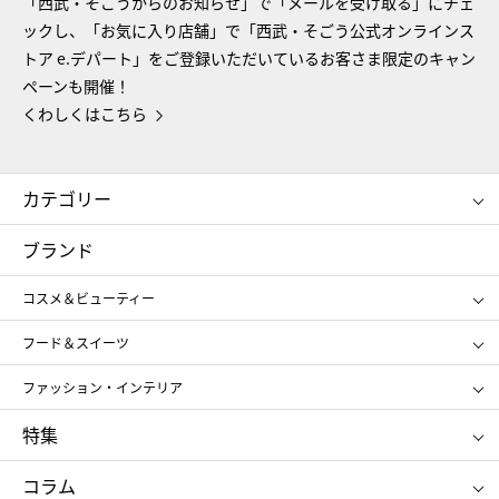
「西武・そごうからのお知らせ」で「メールを受け取る」にチェ
ックし、「お気に入り店舗」で「西武・そごう公式オンラインス
トア e.デパート」をご登録いただいているお客さま限定のキャン
ペーンも開催！
くわしくはこちら
カテゴリー
コスメ＆ビューティー
フード＆スイーツ
ブランド
ギフト
レディース
コスメ＆ビューティー
メンズ
キッズ・ベビー
SHISEIDO
クレ・ド・ポー ボーテ
スポーツ・アウトドア
ホーム・キッチン＆アート
フード＆スイーツ
ポール&ジョー ボーテ
ジルスチュアート
お中元
お歳暮
アンリ・シャルパンティエ
ガトー・ド・ボワイヤージュ
ファッション・インテリア
NARS
エスト
ゴディバ
新宿高野
ポロ ラルフ ローレン
ザ ノース フェイス
特集
RMK
SUQQU
たねや
とらや
タケオ キクチ
ママ＆キッズ
クリニーク
SK-Ⅱ
お中元
お歳暮
ねんりん家
シュガーバターの木
コラム
シュタイフ
バカラ