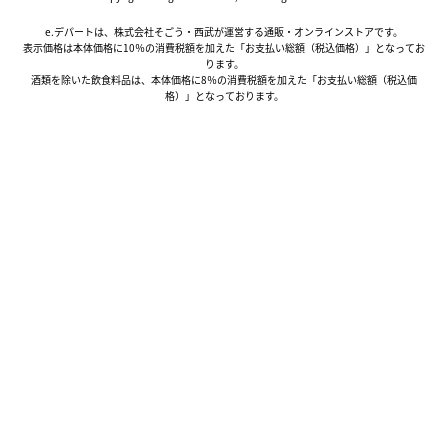
e.デパートは、株式会社そごう・西武が運営する通販・オンラインストアです。
表示価格は本体価格に10％の消費税額を加えた「お支払い総額（税込価格）」となってお
ります。
酒類を除いた飲食料品は、本体価格に8％の消費税額を加えた「お支払い総額（税込価
格）」となっております。