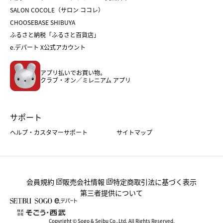
バレンタイン
ホワイトデー
ホワイトデー
SALON COCOLE（サロン ココレ）
おせち
母の日
CHOOSEBASE SHIBUYA
父の日
コスメ
ふるさと納税「ふるさと百貨店」
フード
レディースファッション
e.デパート X公式アカウント
メンズファッション＆スポーツ
キッズ・ベビー
アプリ払いでお買い物。
ホーム・キッチン＆アート
クラブ・オン／ミレニアム アプリ
サポート
ヘルプ・カスタマーサポート
サイトマップ
会員規約
販売会社情報
特定商取引法に基づく表示
第三者提供について
Copyright © Sogo & Seibu Co.,Ltd. All Rights Reserved.