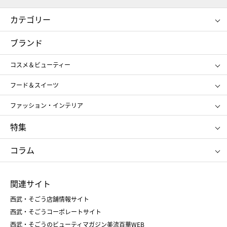
カテゴリー
コスメ＆ビューティー
フード＆スイーツ
ブランド
ギフト
レディース
コスメ＆ビューティー
メンズ
キッズ・ベビー
SHISEIDO
クレ・ド・ポー ボーテ
スポーツ・アウトドア
ホーム・キッチン＆アート
フード＆スイーツ
ポール&ジョー ボーテ
ジルスチュアート
お中元
お歳暮
アンリ・シャルパンティエ
ガトー・ド・ボワイヤージュ
ファッション・インテリア
NARS
エスト
ゴディバ
新宿高野
ポロ ラルフ ローレン
ザ ノース フェイス
特集
RMK
SUQQU
たねや
とらや
タケオ キクチ
ママ＆キッズ
クリニーク
SK-Ⅱ
お中元
お歳暮
ねんりん家
シュガーバターの木
コラム
シュタイフ
バカラ
ひな人形
五月人形
お中元
お歳暮
ランドセル
母の日
関連サイト
菓子折り
手土産
父の日
クリスマス
和菓子
お取り寄せ
西武・そごう店舗情報サイト
クリスマスケーキ
おせち
西武・そごうコーポレートサイト
人気のギフト
福袋
福袋
バレンタイン
西武・そごうのビューティマガジン美流百華WEB