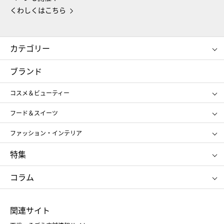
くわしくはこちら
カテゴリー
コスメ＆ビューティー
フード＆スイーツ
ブランド
ギフト
レディース
コスメ＆ビューティー
メンズ
キッズ・ベビー
SHISEIDO
クレ・ド・ポー ボーテ
スポーツ・アウトドア
ホーム・キッチン＆アート
フード＆スイーツ
ポール&ジョー ボーテ
ジルスチュアート
お中元
お歳暮
アンリ・シャルパンティエ
ガトー・ド・ボワイヤージュ
ファッション・インテリア
NARS
エスト
ゴディバ
新宿高野
ポロ ラルフ ローレン
ザ ノース フェイス
特集
RMK
SUQQU
たねや
とらや
タケオ キクチ
ママ＆キッズ
クリニーク
SK-Ⅱ
お中元
お歳暮
ねんりん家
シュガーバターの木
コラム
シュタイフ
バカラ
ひな人形
五月人形
お中元
お歳暮
ランドセル
母の日
関連サイト
菓子折り
手土産
父の日
クリスマス