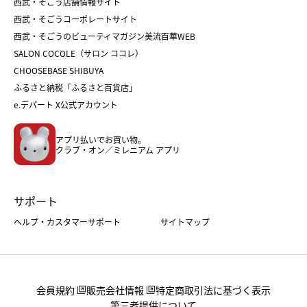
和菓子
お取り寄せ
西武・そごう店舗情報サイト
クリスマスケーキ
おせち
西武・そごうコーポレートサイト
人気のギフト
福袋
福袋
バレンタイン
西武・そごうのビューティマガジン美流百華WEB
バレンタイン
ホワイトデー
ホワイトデー
SALON COCOLE（サロン ココレ）
おせち
母の日
CHOOSEBASE SHIBUYA
父の日
コスメ
ふるさと納税「ふるさと百貨店」
フード
レディースファッション
e.デパート X公式アカウント
メンズファッション＆スポーツ
キッズ・ベビー
アプリ払いでお買い物。
ホーム・キッチン＆アート
クラブ・オン／ミレニアム アプリ
サポート
ヘルプ・カスタマーサポート
サイトマップ
会員規約
販売会社情報
特定商取引法に基づく表示
第三者提供について