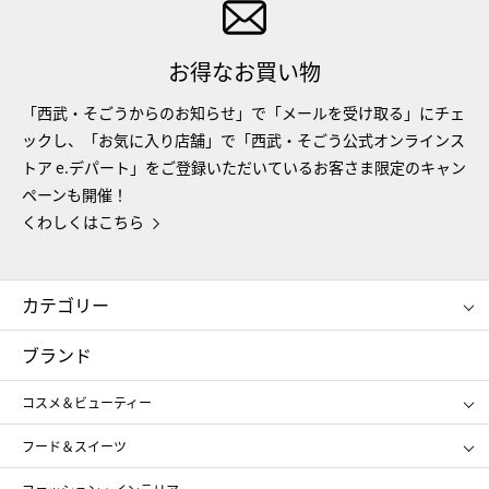
お得なお買い物
「西武・そごうからのお知らせ」で「メールを受け取る」にチェ
ックし、「お気に入り店舗」で「西武・そごう公式オンラインス
トア e.デパート」をご登録いただいているお客さま限定のキャン
ペーンも開催！
くわしくはこちら
カテゴリー
コスメ＆ビューティー
フード＆スイーツ
ブランド
ギフト
レディース
コスメ＆ビューティー
メンズ
キッズ・ベビー
SHISEIDO
クレ・ド・ポー ボーテ
スポーツ・アウトドア
ホーム・キッチン＆アート
フード＆スイーツ
ポール&ジョー ボーテ
ジルスチュアート
お中元
お歳暮
アンリ・シャルパンティエ
ガトー・ド・ボワイヤージュ