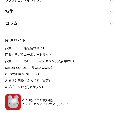
ファッション・インテリア
NARS
エスト
ゴディバ
新宿高野
ポロ ラルフ ローレン
ザ ノース フェイス
特集
RMK
SUQQU
たねや
とらや
タケオ キクチ
ママ＆キッズ
クリニーク
SK-Ⅱ
お中元
お歳暮
ねんりん家
シュガーバターの木
コラム
シュタイフ
バカラ
ひな人形
五月人形
お中元
お歳暮
ランドセル
母の日
関連サイト
菓子折り
手土産
父の日
クリスマス
和菓子
お取り寄せ
西武・そごう店舗情報サイト
クリスマスケーキ
おせち
西武・そごうコーポレートサイト
人気のギフト
福袋
福袋
バレンタイン
西武・そごうのビューティマガジン美流百華WEB
バレンタイン
ホワイトデー
ホワイトデー
SALON COCOLE（サロン ココレ）
おせち
母の日
CHOOSEBASE SHIBUYA
父の日
コスメ
ふるさと納税「ふるさと百貨店」
フード
レディースファッション
e.デパート X公式アカウント
メンズファッション＆スポーツ
キッズ・ベビー
アプリ払いでお買い物。
ホーム・キッチン＆アート
クラブ・オン／ミレニアム アプリ