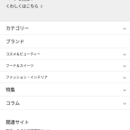
くわしくはこちら
カテゴリー
コスメ＆ビューティー
フード＆スイーツ
ブランド
ギフト
レディース
コスメ＆ビューティー
メンズ
キッズ・ベビー
SHISEIDO
クレ・ド・ポー ボーテ
スポーツ・アウトドア
ホーム・キッチン＆アート
フード＆スイーツ
ポール&ジョー ボーテ
ジルスチュアート
お中元
お歳暮
アンリ・シャルパンティエ
ガトー・ド・ボワイヤージュ
ファッション・インテリア
NARS
エスト
ゴディバ
新宿高野
ポロ ラルフ ローレン
ザ ノース フェイス
特集
RMK
SUQQU
たねや
とらや
タケオ キクチ
ママ＆キッズ
クリニーク
SK-Ⅱ
お中元
お歳暮
ねんりん家
シュガーバターの木
コラム
シュタイフ
バカラ
ひな人形
五月人形
お中元
お歳暮
ランドセル
母の日
関連サイト
菓子折り
手土産
父の日
クリスマス