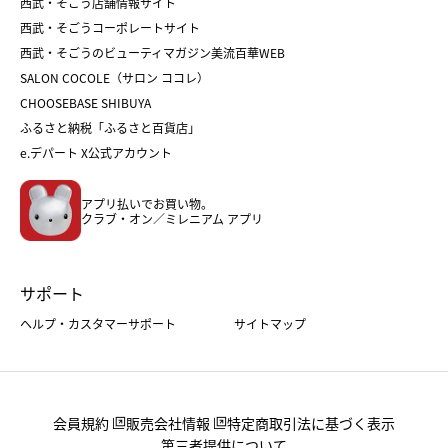
和菓子
お取り寄せ
西武・そごう店舗情報サイト
クリスマスケーキ
おせち
西武・そごうコーポレートサイト
人気のギフト
福袋
福袋
バレンタイン
西武・そごうのビューティマガジン美流百華WEB
バレンタイン
ホワイトデー
ホワイトデー
SALON COCOLE（サロン ココレ）
おせち
母の日
CHOOSEBASE SHIBUYA
父の日
コスメ
ふるさと納税「ふるさと百貨店」
フード
レディースファッション
e.デパート X公式アカウント
メンズファッション＆スポーツ
キッズ・ベビー
アプリ払いでお買い物。
ホーム・キッチン＆アート
クラブ・オン／ミレニアム アプリ
サポート
ヘルプ・カスタマーサポート
サイトマップ
会員規約
販売会社情報
特定商取引法に基づく表示
第三者提供について