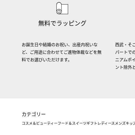
無料でラッピング
お誕生日や結婚のお祝い、出産内祝いな
西武・そご
ど、ご用途に合わせてご進物体裁などを無
パートで
料でお選びいただけます。
ニアムポ
ント除外
カテゴリー
コスメ＆ビューティー
フード＆スイーツ
ギフト
レディース
メンズ
キッ