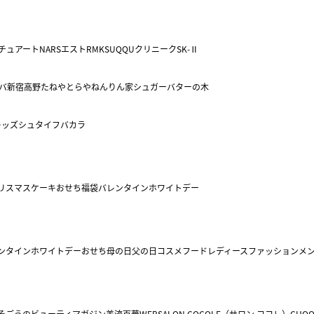
チュアート
NARS
エスト
RMK
SUQQU
クリニーク
SK-Ⅱ
バ
新宿高野
たねや
とらや
ねんりん家
シュガーバターの木
キッズ
シュタイフ
バカラ
リスマスケーキ
おせち
福袋
バレンタイン
ホワイトデー
ンタイン
ホワイトデー
おせち
母の日
父の日
コスメ
フード
レディースファッション
メ
そごうのビューティマガジン美流百華WEB
SALON COCOLE（サロン ココレ）
CHOO