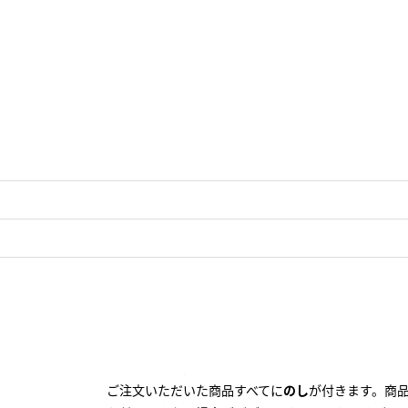
のし
はお届け先１件につき１つの
のし
設定となりま
ご注文いただいた商品すべてに
のし
が付きます。商