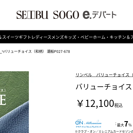
＆スイーツ
ギフト
レディース
メンズ
キッズ・ベビー
ホーム・キッチン＆
）
バリューチョイス（和柄） 潮船P027-678
リンベル バリューチョイス
バリューチョイス（和
￥12,100
税込
7
：
最大
％
クラブ・オン／ミレニアムカードセゾン