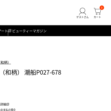
0
アート
ビューティーマガジン
（和柄）
柄） 潮船P027-678
詳細
のお支払の場合