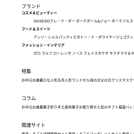
ブランド
コスメ＆ビューティー
SHISEIDO
クレ・ド・ポー ボーテ
ポール&ジョー ボーテ
ジルス
フード＆スイーツ
アンリ・シャルパンティエ
ガトー・ド・ボワイヤージュ
ゴディ
ファッション・インテリア
ポロ ラルフ ローレン
ザ ノース フェイス
タケオ キクチ
ママ＆
特集
お中元
お歳暮
ひな人形
五月人形
ランドセル
母の日
父の日
クリスマス
ク
コラム
お中元
お歳暮
菓子折り
手土産
和菓子
お取り寄せ
人気のギフト
福袋
バレ
関連サイト
西武・そごう店舗情報サイト
西武・そごうコーポレートサイト
西武・