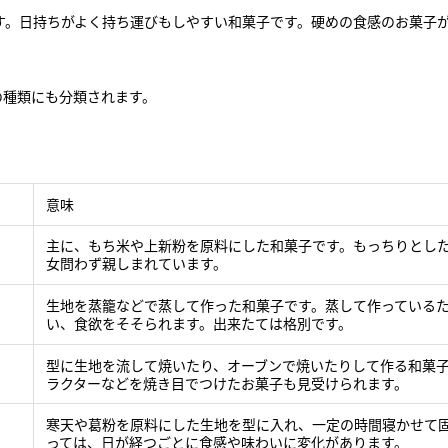
す。日持ちがよく持ち運びもしやすい和菓子です。硬めの食感のお菓子
。
の種類にも分類されます。
意味
主に、もち米や上新粉を原料にした和菓子です。もっちりとし
女問わず親しまれています。
生地を蒸籠などで蒸して作った和菓子です。蒸して作っている
い、食欲をそそられます。出来たては格別です。
型に生地を流して焼いたり、オーブンで焼いたりして作る和菓
ラクターなどを焼き目でつけたお菓子も見受けられます。
寒天や葛粉を原料にした生地を型に入れ、一定の時間寝かせて
っては、日が経つごとに食感や味わいに変化があります。