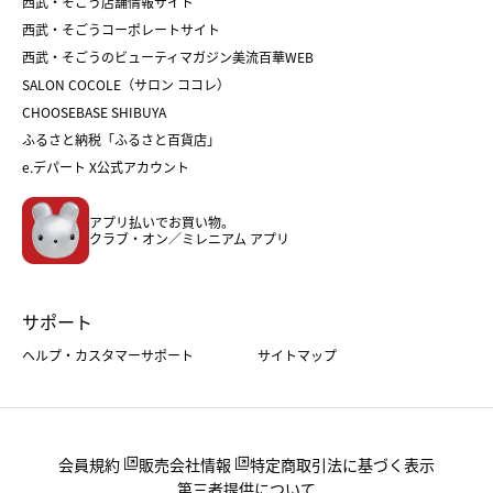
和菓子
お取り寄せ
西武・そごう店舗情報サイト
クリスマスケーキ
おせち
西武・そごうコーポレートサイト
人気のギフト
福袋
福袋
バレンタイン
西武・そごうのビューティマガジン美流百華WEB
バレンタイン
ホワイトデー
ホワイトデー
SALON COCOLE（サロン ココレ）
おせち
母の日
CHOOSEBASE SHIBUYA
父の日
コスメ
ふるさと納税「ふるさと百貨店」
フード
レディースファッション
e.デパート X公式アカウント
メンズファッション＆スポーツ
キッズ・ベビー
アプリ払いでお買い物。
ホーム・キッチン＆アート
クラブ・オン／ミレニアム アプリ
サポート
ヘルプ・カスタマーサポート
サイトマップ
会員規約
販売会社情報
特定商取引法に基づく表示
第三者提供について