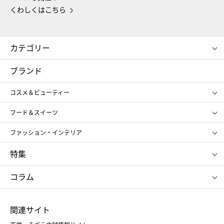
くわしくはこちら
カテゴリー
コスメ＆ビューティー
フード＆スイーツ
ブランド
ギフト
レディース
コスメ＆ビューティー
メンズ
キッズ・ベビー
SHISEIDO
クレ・ド・ポー ボーテ
スポーツ・アウトドア
ホーム・キッチン＆アート
フード＆スイーツ
ポール&ジョー ボーテ
ジルスチュアート
お中元
お歳暮
アンリ・シャルパンティエ
ガトー・ド・ボワイヤージュ
ファッション・インテリア
NARS
エスト
ゴディバ
新宿高野
ポロ ラルフ ローレン
ザ ノース フェイス
特集
RMK
SUQQU
たねや
とらや
タケオ キクチ
ママ＆キッズ
クリニーク
SK-Ⅱ
お中元
お歳暮
ねんりん家
シュガーバターの木
コラム
シュタイフ
バカラ
ひな人形
五月人形
お中元
お歳暮
ランドセル
母の日
関連サイト
菓子折り
手土産
父の日
クリスマス