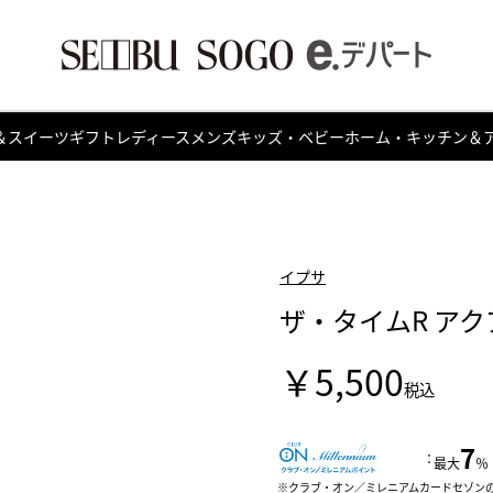
＆スイーツ
ギフト
レディース
メンズ
キッズ・ベビー
ホーム・キッチン＆
イプサ
ザ・タイムR アクア
￥5,500
税込
7
：
最大
％
クラブ・オン／ミレニアムカードセゾン