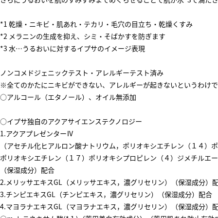
*1 乾燥・ニキビ・肌あれ・テカリ・毛穴の目立ち・乾燥くすみ
*2 メラニンの生成を抑え、シミ・そばかすを防ぎます
*3 水…うるおいに対するイプサのイメージ表現
ノンコメドジェニックテスト・アレルギーテスト済み
※全てのかたにニキビができない、アレルギーが起きないというわけで
○アルコール（エタノール）、オイル無添加
○イプサ独自のアクアサイエンステクノロジー
1.アクアプレゼンターⅣ
（アセチル化ヒアルロン酸ナトリウム，ポリオキシエチレン（１４）ポ
ポリオキシエチレン（１７）ポリオキシプロピレン（４）ジメチルエー
（保湿成分）配合
2.メリッサエキスGL（メリッサエキス，濃グリセリン）（保湿成分）
3.チンピエキスGL（チンピエキス，濃グリセリン）（保湿成分）配合
4.マヨラナエキスGL（マヨラナエキス，濃グリセリン）（保湿成分）