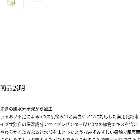
商品説明
先進の肌水分研究から誕生
うるおい不足による6つの肌悩み*1と美白ケア*2に対応した薬用化粧水
イプサ独自の保湿成分アクアプレゼンターⅣと3つの植物エキスを含む
やわらかくぷるぷると水*3をまとったようなみずみずしい感触で肌表
さらにうるおいを肌のすみずみまでめぐらせることで肌が水*3で満た