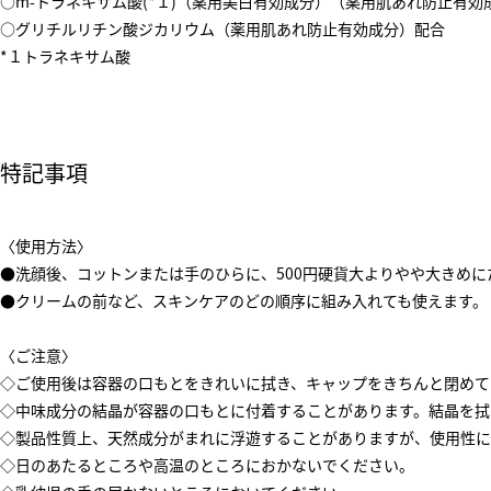
○m-トラネキサム酸(*１)（薬用美白有効成分）（薬用肌あれ防止有効
○グリチルリチン酸ジカリウム（薬用肌あれ防止有効成分）配合
*１トラネキサム酸
特記事項
〈使用方法〉
●洗顔後、コットンまたは手のひらに、500円硬貨大よりやや大きめ
●クリームの前など、スキンケアのどの順序に組み入れても使えます。
〈ご注意〉
◇ご使用後は容器の口もとをきれいに拭き、キャップをきちんと閉めて
◇中味成分の結晶が容器の口もとに付着することがあります。結晶を拭
◇製品性質上、天然成分がまれに浮遊することがありますが、使用性に
◇日のあたるところや高温のところにおかないでください。