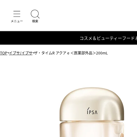
コスメ＆ビューティー
フード
TOP
イプサ/イプサ
ザ・タイムR アクア e ＜医薬部外品＞200mL