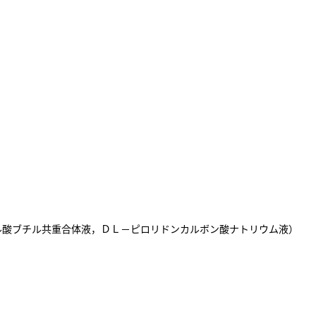
ル酸ブチル共重合体液，ＤＬ－ピロリドンカルボン酸ナトリウム液）