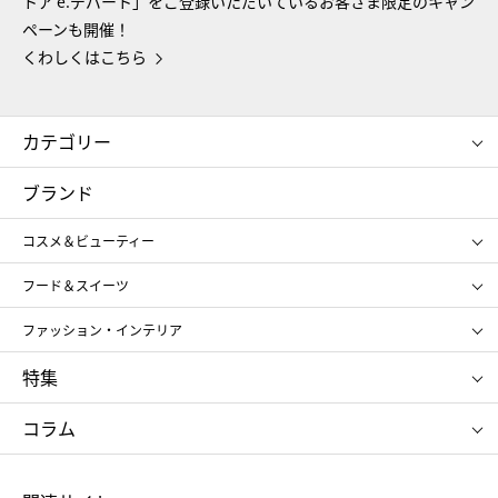
トア e.デパート」をご登録いただいているお客さま限定のキャン
ペーンも開催！
くわしくはこちら
カテゴリー
コスメ＆ビューティー
フード＆スイーツ
ブランド
ギフト
レディース
コスメ＆ビューティー
メンズ
キッズ・ベビー
SHISEIDO
クレ・ド・ポー ボーテ
スポーツ・アウトドア
ホーム・キッチン＆アート
フード＆スイーツ
ポール&ジョー ボーテ
ジルスチュアート
お中元
お歳暮
アンリ・シャルパンティエ
ガトー・ド・ボワイヤージュ
ファッション・インテリア
NARS
エスト
ゴディバ
新宿高野
ポロ ラルフ ローレン
ザ ノース フェイス
特集
RMK
SUQQU
たねや
とらや
タケオ キクチ
ママ＆キッズ
クリニーク
SK-Ⅱ
お中元
お歳暮
ねんりん家
シュガーバターの木
コラム
シュタイフ
バカラ
ひな人形
五月人形
お中元
お歳暮
ランドセル
母の日