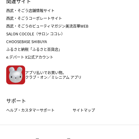
関連サイト
菓子折り
手土産
父の日
クリスマス
和菓子
お取り寄せ
西武・そごう店舗情報サイト
クリスマスケーキ
おせち
西武・そごうコーポレートサイト
人気のギフト
福袋
福袋
バレンタイン
西武・そごうのビューティマガジン美流百華WEB
バレンタイン
ホワイトデー
ホワイトデー
SALON COCOLE（サロン ココレ）
おせち
母の日
CHOOSEBASE SHIBUYA
父の日
コスメ
ふるさと納税「ふるさと百貨店」
フード
レディースファッション
e.デパート X公式アカウント
メンズファッション＆スポーツ
キッズ・ベビー
アプリ払いでお買い物。
ホーム・キッチン＆アート
クラブ・オン／ミレニアム アプリ
サポート
ヘルプ・カスタマーサポート
サイトマップ