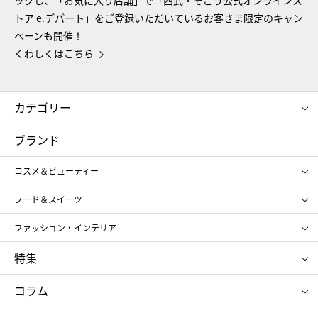
トア e.デパート」をご登録いただいているお客さま限定のキャン
ペーンも開催！
くわしくはこちら
カテゴリー
コスメ＆ビューティー
フード＆スイーツ
ブランド
ギフト
レディース
コスメ＆ビューティー
メンズ
キッズ・ベビー
SHISEIDO
クレ・ド・ポー ボーテ
スポーツ・アウトドア
ホーム・キッチン＆アート
フード＆スイーツ
ポール&ジョー ボーテ
ジルスチュアート
お中元
お歳暮
アンリ・シャルパンティエ
ガトー・ド・ボワイヤージュ
ファッション・インテリア
NARS
エスト
ゴディバ
新宿高野
ポロ ラルフ ローレン
ザ ノース フェイス
特集
RMK
SUQQU
たねや
とらや
タケオ キクチ
ママ＆キッズ
クリニーク
SK-Ⅱ
お中元
お歳暮
ねんりん家
シュガーバターの木
コラム
シュタイフ
バカラ
ひな人形
五月人形
お中元
お歳暮