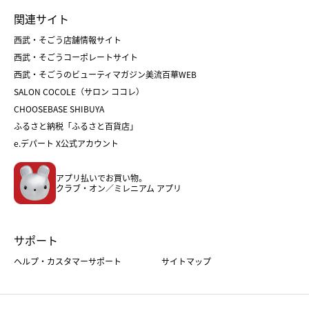
ランドセル
母の日
関連サイト
菓子折り
手土産
父の日
クリスマス
和菓子
お取り寄せ
西武・そごう店舗情報サイト
クリスマスケーキ
おせち
西武・そごうコーポレートサイト
人気のギフト
福袋
福袋
バレンタイン
西武・そごうのビューティマガジン美流百華WEB
バレンタイン
ホワイトデー
ホワイトデー
SALON COCOLE（サロン ココレ）
おせち
母の日
CHOOSEBASE SHIBUYA
父の日
コスメ
ふるさと納税「ふるさと百貨店」
フード
レディースファッション
e.デパート X公式アカウント
メンズファッション＆スポーツ
キッズ・ベビー
アプリ払いでお買い物。
ホーム・キッチン＆アート
クラブ・オン／ミレニアム アプリ
サポート
ヘルプ・カスタマーサポート
サイトマップ